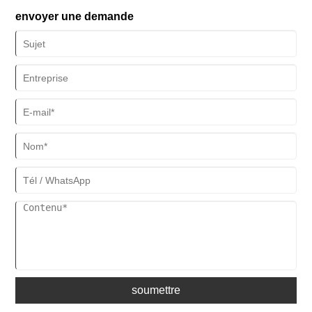
est devenue une nouvelle façon pour les citadins d'échapper à
envoyer une demande
l'agitation et au stress. rajeunir leur esprit et leur corps. Vous
trouverez ci-dessous une exploration détaillée de son attrait
principal, de ses expériences emblématiques, de ses
caractéristiques régionales, de ses processus pratiques et de ses
détails de sécurité, vous guidant dans la compréhension de cette
activité de glamping unique.
soumettre