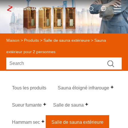
Maison
>
Produits
>
Salle de sauna extérieure
> Sauna
extérieur pour 2 personnes
Tous les produits
Sauna éloigné infrarouge
Sueur fumante
Salle de sauna
Hammam sec
Salle de sauna extérieure