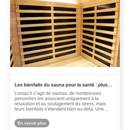
Les bienfaits du sauna pour la santé : plus
qu’une simple relaxation
Lorsqu’il s’agit de saunas, de nombreuses
personnes les associent uniquement à la
relaxation et au soulagement du stress, mais
leurs bienfaits s’étendent bien au-delà. Une
routine régulière de sauna peut apporter des
améliorations globales à la santé physique et
En savoir plus
mentale, ce qui en fait un complément......