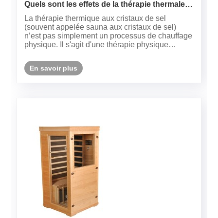
Quels sont les effets de la thérapie thermale
aux cristaux de sel ?
La thérapie thermique aux cristaux de sel
(souvent appelée sauna aux cristaux de sel)
n’est pas simplement un processus de chauffage
physique. Il s'agit d'une thérapie physique
composite sophistiquée qui combine les
propriétés minérales du sel gemme de
En savoir plus
l'Himalaya avec le rayonnement thermique
infrar......