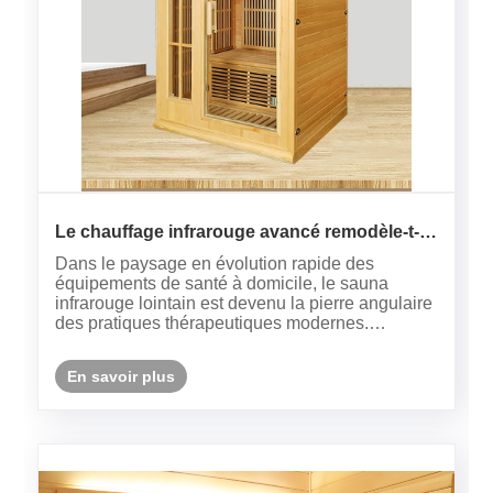
Le chauffage infrarouge avancé remodèle-t-il
la technologie du bien-être à domicile ?
Dans le paysage en évolution rapide des
équipements de santé à domicile, le sauna
infrarouge lointain est devenu la pierre angulaire
des pratiques thérapeutiques modernes.
Contrairement aux systèmes traditionnels à base
de vapeur, cette solution de bien-être avancée
En savoir plus
exploite la chaleur rayonnante po......