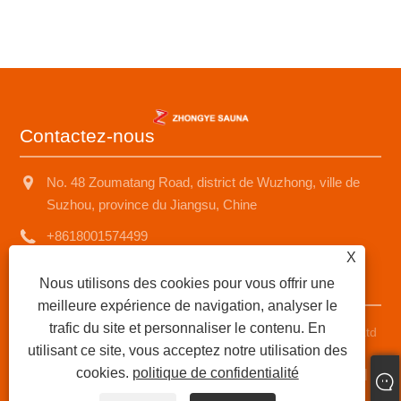
Contactez-nous
No. 48 Zoumatang Road, district de Wuzhong, ville de
Suzhou, province du Jiangsu, Chine
+8618001574499
X
saunad688@163.com
Nous utilisons des cookies pour vous offrir une
meilleure expérience de navigation, analyser le
trafic du site et personnaliser le contenu. En
Copyright © 2025 Suzhou Zhongye Sauna Equipment Co., Ltd
utilisant ce site, vous acceptez notre utilisation des
Tous droits réservés.
cookies.
politique de confidentialité
Links
|
Sitemap
|
RSS
|
XML
|
politique de confidentialité
|