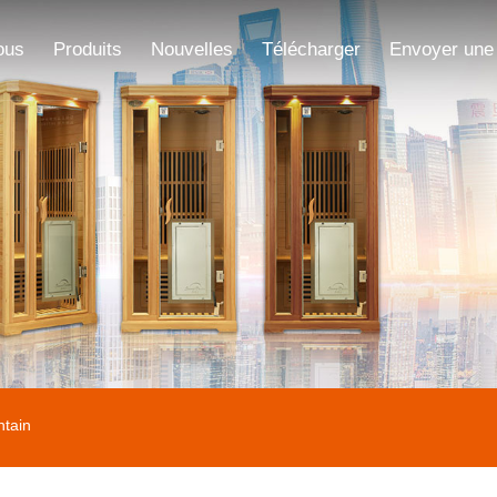
ous
Produits
Nouvelles
Télécharger
Envoyer une
ntain