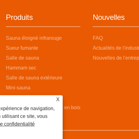
Produits
Nouvelles
Sauna éloigné infrarouge
FAQ
Sueur fumante
Actualités de l'indust
Salle de sauna
Nouvelles de l'entrep
Hammam sec
Salle de sauna extérieure
Mini-sauna
Salle de sauna à vapeur
X
Salle de sauna avec seau en bois
expérience de navigation,
 utilisant ce site, vous
e confidentialité