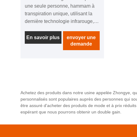
une seule personne, hammam à
transpiration unique, utilisant la
dernière technologie infrarouge,
équipé de plusieurs plaques
chauffantes, d'une vitesse de
En savoir plus
envoyer une
demande
chauffage rapide et d'une basse
température sans encombrement.
L'utilisation globale de bois de
pruche, avec une fabrication
exquise et une longue durée
d'isolation. La porte est en verre
trempé, de qualité durable. Équipé
Achetez des produits dans notre usine appelée Zhongye, qui e
d'un panneau de commande
personnalisés sont populaires auprès des personnes qui sou
intelligent pour une utilisation
être assuré d'acheter des produits de mode et à prix réduits
espérant que nous pourrons obtenir un double gain.
facile et d'une fonction musicale
Bluetooth, adapté à une utilisation
par toute la famille. De plus, ce
sauna est fabriqué à partir de bois