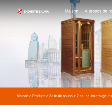
Maison
À propos de n
Maison
>
Produits
>
Salle de sauna
> 2 sauna infrarouge loi