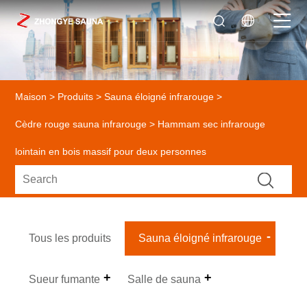
Maison
>
Produits
>
Sauna éloigné infrarouge
>
Cèdre rouge sauna infrarouge
> Hammam sec infrarouge
lointain en bois massif pour deux personnes
Tous les produits
Sauna éloigné infrarouge
Sueur fumante
Salle de sauna