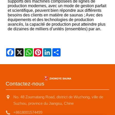
supports des machines composées de lignes de
production modernes, avec un mode de gestion parfait
et scientifique, peuvent bien répondre aux différents
besoins des clients en matière de saunas ; Avec des
équipements et des technologies de production
avancés, la capacité de production peut atteindre plus
de dizaines de milliers d’unités (ensembles) par an.
Facebook
X
WhatsApp
Pinterest
LinkedIn
Share
Contactez-nous
No. 48 Zoumatang Road, district de Wuzhong, ville de
Suzhou, province du Jiangsu, Chine
+8618001574499