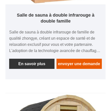
Salle de sauna à double infrarouge à
double famille
Salle de sauna à double infrarouge de famille de
qualité zhongye, créant un espace de santé et de
relaxation exclusif pour vous et votre partenaire.
L'adoption de la technologie avancée de chauffage
infrarouge, il se réchauffe rapidement et dissipe
uniformément la chaleur, permettant à la chaleur
En savoir plus
envoyer une demande
d'envelopper rapidement tout le corps. Le
rayonnement infrarouge pénètre profondément dans
la peau, favorise la circulation sanguine, accélère le
métabolisme, soulage efficacement la fatigue et
apaise la tension musculaire.