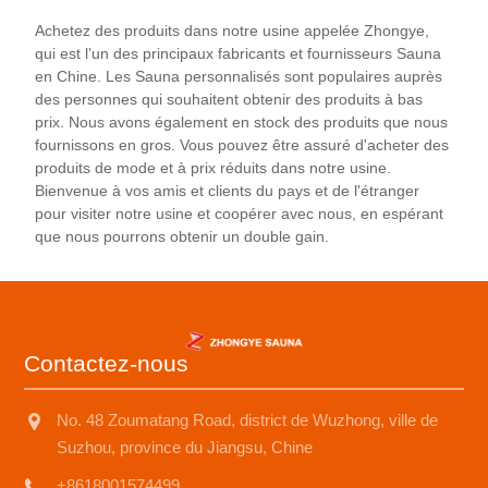
humain, accélérer le métabolisme, aider à détoxifier
Achetez des produits dans notre usine appelée Zhongye,
et nourrir le corps, et aider à la perte de poids et à
qui est l’un des principaux fabricants et fournisseurs Sauna
l'amincissement. De plus, le hammam à infrarouge
en Chine. Les Sauna personnalisés sont populaires auprès
lointain pour la sueur de pruche présente également
des personnes qui souhaitent obtenir des produits à bas
prix. Nous avons également en stock des produits que nous
les caractéristiques d'une utilisation facile, d'une
fournissons en gros. Vous pouvez être assuré d'acheter des
faible consommation d'énergie, de sécurité et de
produits de mode et à prix réduits dans notre usine.
fiabilité, ce qui en fait un choix idéal pour les familles
Bienvenue à vos amis et clients du pays et de l'étranger
modernes, les salons de beauté et les lieux de
pour visiter notre usine et coopérer avec nous, en espérant
loisirs.
que nous pourrons obtenir un double gain.
Contactez-nous
No. 48 Zoumatang Road, district de Wuzhong, ville de
Suzhou, province du Jiangsu, Chine
+8618001574499