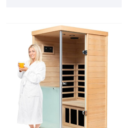
à détoxifier et à nourrir la peau. Dans le même
temps, le sauna en bois pour 1 personne dispose
également d'une technologie de contrôle
automatique de la température pour garantir la
sécurité et le confort lors de l'utilisation.
L'aménagement intérieur est spacieux et confortable,
permettant à une personne de profiter facilement du
plaisir de transpirer. De plus, le produit est équipé
d'une technologie de contrôle par micro-ordinateur,
simple et pratique à utiliser, ce qui en fait un choix
idéal pour vos soins de santé à domicile.