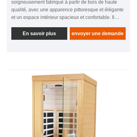
soigneusement fabriqué à partir de bois de haute
qualité, avec une apparence pittoresque et élégante
et un espace intérieur spacieux et confortable. Il
utilise le principe de la vapeur à haute température
pour aider le corps humain à se détoxifier en
En savoir plus
envoyer une demande
profondeur, favoriser la circulation sanguine et
soulager efficacement la fatigue physique et
mentale. Le sauna en tonneau en bois a une
conception unique et d'excellentes performances
d'isolation, garantissant une température constante
pendant longtemps. De plus, il est facile à installer,
ne prend pas de place et convient à une utilisation
dans divers endroits tels que les maisons et les
hôtels. L'utilisation d'un sauna en tonneau en bois
vous permet de profiter d'un sauna tout en
ressentant la chaleur et le confort apportés par le
bois naturel, ce qui en fait un choix idéal pour les
personnes modernes qui poursuivent un mode de