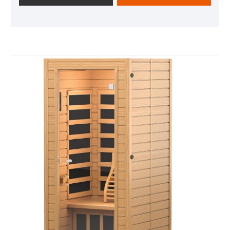
personnes, ce qui le rend très adapté aux couples
ou aux familles monoparentales à utiliser. Ce produit
est généralement composé de bois de haute qualité,
comme la pruche ou le cèdre, qui a non seulement
une texture naturelle et belle, mais aussi résistante à
la corrosion et durable. La salle du sauna est
équipée d'un poêle à sauna efficace et d'un système
de contrôle de la température précis, offrant une
expérience de sauna finlandaise classique. Dans le
même temps, la conception de l'éclairage est
élégante, combinant des lumières de lecture LED
avec des bandes lumineuses cachées pour créer
une atmosphère confortable. De plus, il a également
plusieurs méthodes de chauffage et options
fonctionnelles, telles que le chauffage et le réglage
de la température et de l'humidité de la loi lointaine,
pour répondre aux différents besoins personnalisés
des utilisateurs.