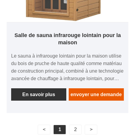
Salle de sauna infrarouge lointain pour la
maison
Le sauna à infrarouge lointain pour la maison utilise
du bois de pruche de haute qualité comme matériau
de construction principal, combiné à une technologie
avancée de chauffage à infrarouge lointain, pour
créer un environnement de transpiration confortable
et sain. Le bois de pruche a une texture dure, un
En savoir plus
envoyer une demande
beau grain et des propriétés naturelles anti-corrosion
et anti-insectes, ce qui le rend très approprié pour la
construction de hammams de sudation. La
technologie infrarouge lointain peut favoriser
<
1
2
>
efficacement la circulation sanguine dans le corps