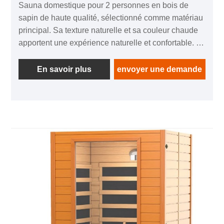
Sauna domestique pour 2 personnes en bois de
sapin de haute qualité, sélectionné comme matériau
principal. Sa texture naturelle et sa couleur chaude
apportent une expérience naturelle et confortable. Le
hammam est conçu pour être spacieux et peut
accueillir deux personnes en même temps, ce qui le
En savoir plus
envoyer une demande
rend idéal pour le partage en famille ou entre amis. Il
est équipé d'un système de chauffage efficace qui
peut augmenter rapidement la température et
maintenir un environnement stable d'évaporation de
la sueur. Pendant ce temps, l’intérieur est également
équipé de sièges confortables et de systèmes
d’éclairage, permettant aux utilisateurs de se
détendre et de se reposer facilement. La structure
globale est stable, sûre et fiable, ce qui en fait un
choix idéal pour la détente familiale et la
préservation de la santé. Tout en profitant de la
vapeur, vous pouvez également ressentir la fusion