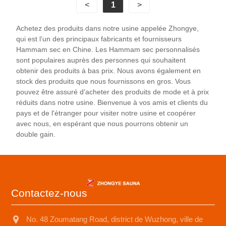
<
1
>
expérience de santé complète.
Achetez des produits dans notre usine appelée Zhongye,
qui est l’un des principaux fabricants et fournisseurs
Hammam sec en Chine. Les Hammam sec personnalisés
sont populaires auprès des personnes qui souhaitent
obtenir des produits à bas prix. Nous avons également en
stock des produits que nous fournissons en gros. Vous
pouvez être assuré d'acheter des produits de mode et à prix
réduits dans notre usine. Bienvenue à vos amis et clients du
pays et de l'étranger pour visiter notre usine et coopérer
avec nous, en espérant que nous pourrons obtenir un
double gain.
Contactez-nous
No. 48 Zoumatang Road, district de Wuzhong, ville de