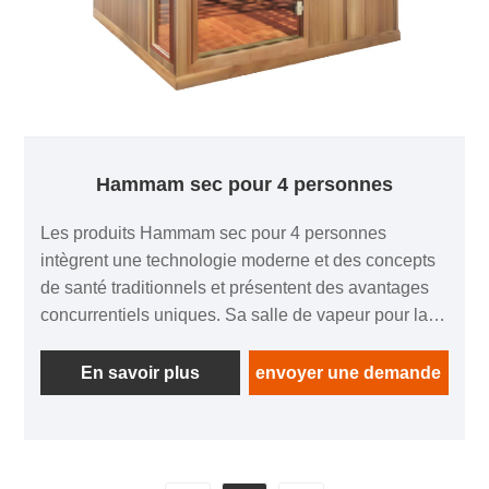
Hammam sec pour 4 personnes
Les produits Hammam sec pour 4 personnes
intègrent une technologie moderne et des concepts
de santé traditionnels et présentent des avantages
concurrentiels uniques. Sa salle de vapeur pour la
transpiration cellulaire est dotée de cinq
technologies majeures, notamment l'infrarouge
En savoir plus
envoyer une demande
lointain transparent, le champ d'énergie thermique
environnant, la thérapie complète par points
d'acupuncture, l'oxygénothérapie ionique et la
photothérapie, offrant aux consommateurs une