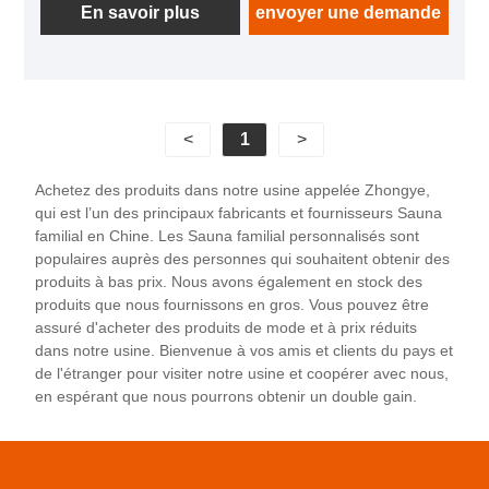
raisonnable et peut accueillir jusqu'à deux
En savoir plus
envoyer une demande
personnes, ce qui le rend très adapté aux couples
ou aux familles monoparentales à utiliser. Ce produit
est généralement composé de bois de haute qualité,
comme la pruche ou le cèdre, qui a non seulement
<
1
>
une texture naturelle et belle, mais aussi résistante à
la corrosion et durable. La salle du sauna est
Achetez des produits dans notre usine appelée Zhongye,
équipée d'un poêle à sauna efficace et d'un système
qui est l’un des principaux fabricants et fournisseurs Sauna
de contrôle de la température précis, offrant une
familial en Chine. Les Sauna familial personnalisés sont
expérience de sauna finlandaise classique. Dans le
populaires auprès des personnes qui souhaitent obtenir des
produits à bas prix. Nous avons également en stock des
même temps, la conception de l'éclairage est
produits que nous fournissons en gros. Vous pouvez être
élégante, combinant des lumières de lecture LED
assuré d'acheter des produits de mode et à prix réduits
avec des bandes lumineuses cachées pour créer
dans notre usine. Bienvenue à vos amis et clients du pays et
une atmosphère confortable. De plus, il a également
de l'étranger pour visiter notre usine et coopérer avec nous,
plusieurs méthodes de chauffage et options
en espérant que nous pourrons obtenir un double gain.
fonctionnelles, telles que le chauffage et le réglage
de la température et de l'humidité de la loi lointaine,
pour répondre aux différents besoins personnalisés