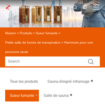
Maison
>
Produits
>
Sueur fumante
>
Petite salle de fumée de transpiration
> Hammam pour une
personne seule
Tous les produits
Sauna éloigné infrarouge
Sueur fumante
Salle de sauna