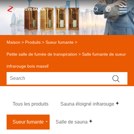
Maison
>
Produits
>
Sueur fumante
>
Petite salle de fumée de transpiration
> Salle fumante de sueur
infrarouge bois massif
Tous les produits
Sauna éloigné infrarouge
Sueur fumante
Salle de sauna