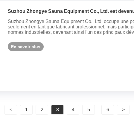
Suzhou Zhongye Sauna Equipment Co., Ltd. est devenue 
sauna
Suzhou Zhongye Sauna Equipment Co., Ltd. occupe une posi
seulement en tant que fabricant professionnel, mais partici
normes industrielles, devenant ainsi l'un des principaux dé
En savoir plus
<
1
2
3
4
5
...
6
>