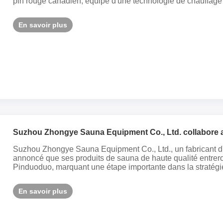
pin rouge canadien, équipé d'une technologie de chauffage à i
En savoir plus
Suzhou Zhongye Sauna Equipment Co., Ltd. collabore 
développer conjointement le marché mondial du sauna
Suzhou Zhongye Sauna Equipment Co., Ltd., un fabricant 
annoncé que ses produits de sauna de haute qualité entreron
Pinduoduo, marquant une étape importante dans la stratégie d
En savoir plus