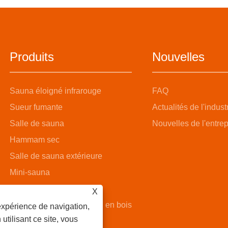
Produits
Nouvelles
Sauna éloigné infrarouge
FAQ
Sueur fumante
Actualités de l'indust
Salle de sauna
Nouvelles de l'entrep
Hammam sec
Salle de sauna extérieure
Mini-sauna
Salle de sauna à vapeur
X
Salle de sauna avec seau en bois
expérience de navigation,
 utilisant ce site, vous