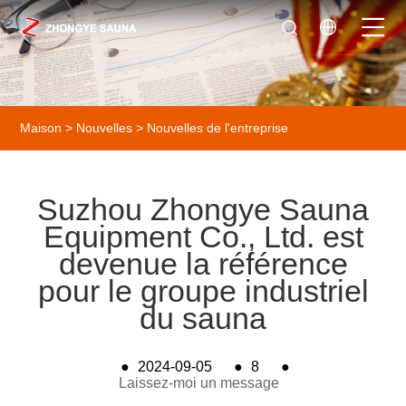
Maison
>
Nouvelles
>
Nouvelles de l'entreprise
Suzhou Zhongye Sauna
Equipment Co., Ltd. est
devenue la référence
pour le groupe industriel
du sauna
●
2024-09-05
●
8
●
Laissez-moi un message