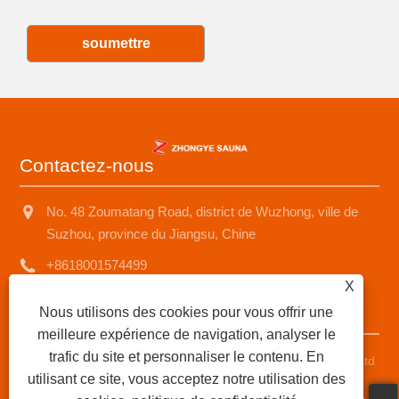
soumettre
Contactez-nous
No. 48 Zoumatang Road, district de Wuzhong, ville de
Suzhou, province du Jiangsu, Chine
+8618001574499
X
saunad688@163.com
Nous utilisons des cookies pour vous offrir une
meilleure expérience de navigation, analyser le
trafic du site et personnaliser le contenu. En
Copyright © 2025 Suzhou Zhongye Sauna Equipment Co., Ltd
utilisant ce site, vous acceptez notre utilisation des
Tous droits réservés.