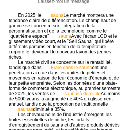
Laissez-moi un message
En 2025, le
sauna
Le marché montrera une
tendance claire de différenciation. Le champ haut de
gamme se concentre sur l'intégration de la
personnalisation et de la technologie, comme le
"quatrième espace"
sauna
Avec l'écran LCD et le
glissement vidéo court, et le "Sell Sauna" qui libère
différents parfums en fonction de la température
corporelle, devenant le nouveau favori des jeunes
riches.
Le marché civil se concentre sur la rentabilité,
tandis que dans
Frare dans le sauna
ont une
pénétration accrue dans les unités de petites et
moyennes en raison de leur économie d'énergie et de
leur petite empreinte. Selon les données d'une plate-
forme de commerce électronique, au premier semestre
de 2025, les ventes de
saunasà domicile
Au moins
de 5000 yuans, a augmenté de 40% en glissement
annuel, tandis que la proportion de traditionnelle
saunas
diminué à 35%.
Les chevaux noirs de l'industrie émergent: les
huiles essentielles de niche, les forfaits
d'enregistrement du sauna et d'autres produits dérivés