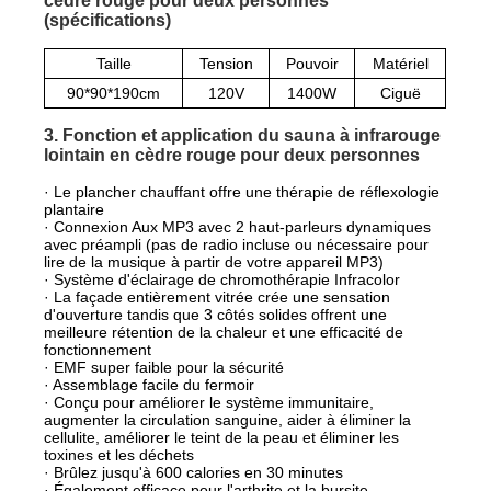
cèdre rouge pour deux personnes
(spécifications)
Taille
Tension
Pouvoir
Matériel
90*90*190cm
120V
1400W
Ciguë
3. Fonction et application du sauna à infrarouge
lointain en cèdre rouge pour deux personnes
· Le plancher chauffant offre une thérapie de réflexologie
plantaire
· Connexion Aux MP3 avec 2 haut-parleurs dynamiques
avec préampli (pas de radio incluse ou nécessaire pour
lire de la musique à partir de votre appareil MP3)
· Système d'éclairage de chromothérapie Infracolor
· La façade entièrement vitrée crée une sensation
d'ouverture tandis que 3 côtés solides offrent une
meilleure rétention de la chaleur et une efficacité de
fonctionnement
· EMF super faible pour la sécurité
· Assemblage facile du fermoir
· Conçu pour améliorer le système immunitaire,
augmenter la circulation sanguine, aider à éliminer la
cellulite, améliorer le teint de la peau et éliminer les
toxines et les déchets
· Brûlez jusqu'à 600 calories en 30 minutes
· Également efficace pour l'arthrite et la bursite