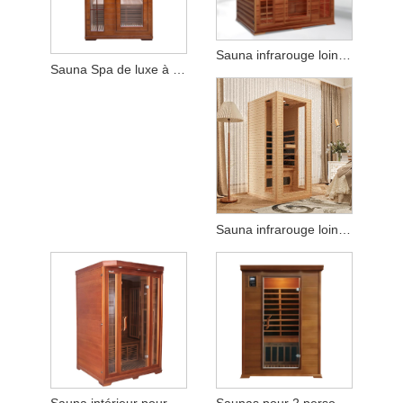
Sauna infrarouge lointain en cèdre rouge pour 3 à 4 personnes à usage domestique
Sauna Spa de luxe à infrarouge lointain pour 2/3 personnes, pruche canadienne solide
Sauna infrarouge lointain pour 1 personne