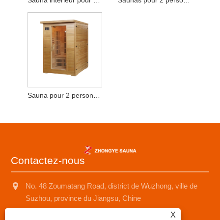
Sauna intérieur pour 2-3 personnes
Saunas pour 2 personnes Spas domestiques
Sauna pour 2 personnes
Contactez-nous
No. 48 Zoumatang Road, district de Wuzhong, ville de
Suzhou, province du Jiangsu, Chine
X
+8618001574499