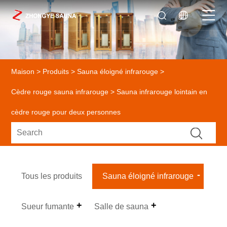
Maison
>
Produits
>
Sauna éloigné infrarouge
>
Cèdre rouge sauna infrarouge
> Sauna infrarouge lointain en
cèdre rouge pour deux personnes
Tous les produits
Sauna éloigné infrarouge
Sueur fumante
Salle de sauna