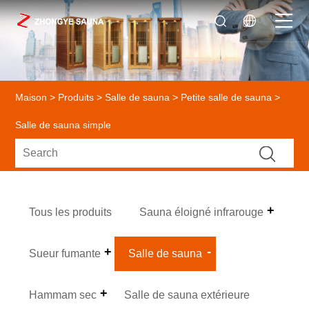
Maison
>
Produits
>
Salle de sauna
>
Petite salle de sauna
>
Salle de sauna simple
Tous les produits
Sauna éloigné infrarouge
Sueur fumante
Salle de sauna
Hammam sec
Salle de sauna extérieure