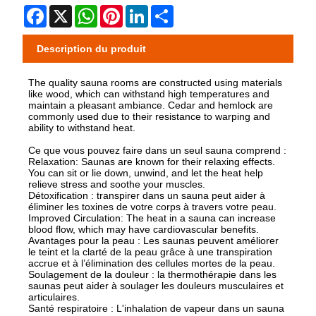
Facebook
X
WhatsApp
Pinterest
LinkedIn
Share
Description du produit
The quality sauna rooms are constructed using materials
like wood, which can withstand high temperatures and
maintain a pleasant ambiance. Cedar and hemlock are
commonly used due to their resistance to warping and
ability to withstand heat.
Ce que vous pouvez faire dans un seul sauna comprend :
Relaxation: Saunas are known for their relaxing effects.
You can sit or lie down, unwind, and let the heat help
relieve stress and soothe your muscles.
Détoxification : transpirer dans un sauna peut aider à
éliminer les toxines de votre corps à travers votre peau.
Improved Circulation: The heat in a sauna can increase
blood flow, which may have cardiovascular benefits.
Avantages pour la peau : Les saunas peuvent améliorer
le teint et la clarté de la peau grâce à une transpiration
accrue et à l’élimination des cellules mortes de la peau.
Soulagement de la douleur : la thermothérapie dans les
saunas peut aider à soulager les douleurs musculaires et
articulaires.
Santé respiratoire : L'inhalation de vapeur dans un sauna