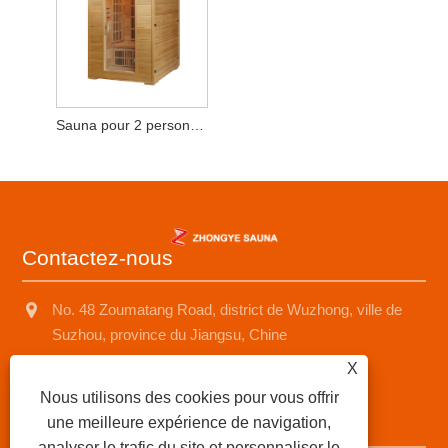
Sauna pour 2 personnes
Contactez-nous
No. 48 Zoumatang Road, district de Wuzhong, ville de
Suzhou, province du Jiangsu, Chine
X
+8618001574499
Nous utilisons des cookies pour vous offrir
saunad688@163.com
une meilleure expérience de navigation,
analyser le trafic du site et personnaliser le