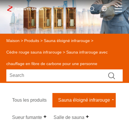
Maison
>
Produits
>
Sauna éloigné infrarouge
>
Cèdre rouge sauna infrarouge
> Sauna infrarouge avec
chauffage en fibre de carbone pour une personne
Tous les produits
Sauna éloigné infrarouge
Sueur fumante
Salle de sauna