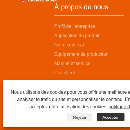
À propos de nous
Profil de l'entreprise
Application du produit
Notre certificat
Équipement de production
Marché et service
Cas client
Nous utilisons des cookies pour vous offrir une meilleure 
analyser le trafic du site et personnaliser le contenu. En
acceptez notre utilisation des cookies.
politique d
Rejeter
Accepter
Copyright © 2025 Suzhou Zhongye Sauna Equipment Co., Ltd