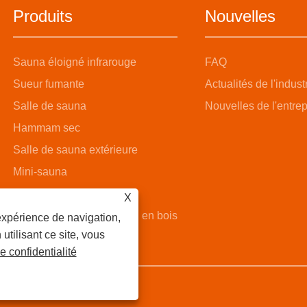
Produits
Nouvelles
Sauna éloigné infrarouge
FAQ
Sueur fumante
Actualités de l'indust
Salle de sauna
Nouvelles de l'entrep
Hammam sec
Salle de sauna extérieure
Mini-sauna
Salle de sauna à vapeur
X
Salle de sauna avec seau en bois
expérience de navigation,
 utilisant ce site, vous
e confidentialité
 Tous droits réservés.