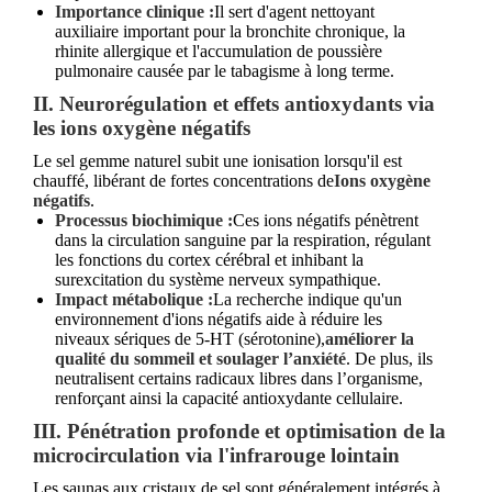
Importance clinique :
Il sert d'agent nettoyant
auxiliaire important pour la bronchite chronique, la
rhinite allergique et l'accumulation de poussière
pulmonaire causée par le tabagisme à long terme.
II. Neurorégulation et effets antioxydants via
les ions oxygène négatifs
Le sel gemme naturel subit une ionisation lorsqu'il est
chauffé, libérant de fortes concentrations de
Ions oxygène
négatifs
.
Processus biochimique :
Ces ions négatifs pénètrent
dans la circulation sanguine par la respiration, régulant
les fonctions du cortex cérébral et inhibant la
surexcitation du système nerveux sympathique.
Impact métabolique :
La recherche indique qu'un
environnement d'ions négatifs aide à réduire les
niveaux sériques de 5-HT (sérotonine),
améliorer la
qualité du sommeil et soulager l’anxiété
. De plus, ils
neutralisent certains radicaux libres dans l’organisme,
renforçant ainsi la capacité antioxydante cellulaire.
III. Pénétration profonde et optimisation de la
microcirculation via l'infrarouge lointain
Les saunas aux cristaux de sel sont généralement intégrés à