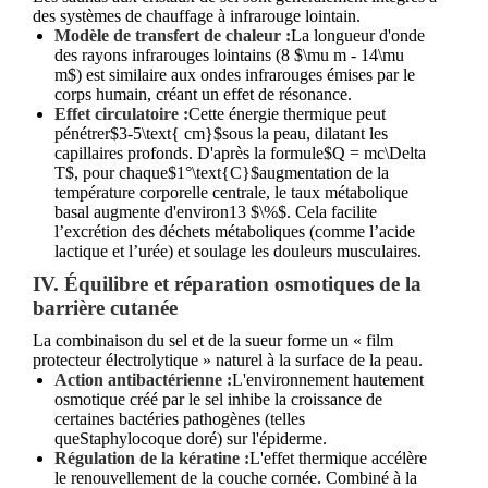
des systèmes de chauffage à infrarouge lointain.
Modèle de transfert de chaleur :
La longueur d'onde
des rayons infrarouges lointains (
8 $\mu m - 14\mu
m$
) est similaire aux ondes infrarouges émises par le
corps humain, créant un effet de résonance.
Effet circulatoire :
Cette énergie thermique peut
pénétrer
$3-5\text{ cm}$
sous la peau, dilatant les
capillaires profonds. D'après la formule
$Q = mc\Delta
T$
, pour chaque
$1°\text{C}$
augmentation de la
température corporelle centrale, le taux métabolique
basal augmente d'environ
13 $\%$
. Cela facilite
l’excrétion des déchets métaboliques (comme l’acide
lactique et l’urée) et soulage les douleurs musculaires.
IV. Équilibre et réparation osmotiques de la
barrière cutanée
La combinaison du sel et de la sueur forme un « film
protecteur électrolytique » naturel à la surface de la peau.
Action antibactérienne :
L'environnement hautement
osmotique créé par le sel inhibe la croissance de
certaines bactéries pathogènes (telles
que
Staphylocoque doré
) sur l'épiderme.
Régulation de la kératine :
L'effet thermique accélère
le renouvellement de la couche cornée. Combiné à la