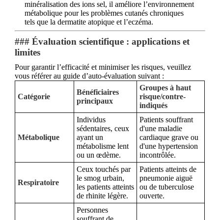
minéralisation des ions sel, il améliore l’environnement
métabolique pour les problèmes cutanés chroniques
tels que la dermatite atopique et l’eczéma.
### Évaluation scientifique : applications et
limites
Pour garantir l’efficacité et minimiser les risques, veuillez
vous référer au guide d’auto-évaluation suivant :
Groupes à haut
Bénéficiaires
Catégorie
risque/contre-
principaux
indiqués
Individus
Patients souffrant
sédentaires, ceux
d'une maladie
Métabolique
ayant un
cardiaque grave ou
métabolisme lent
d'une hypertension
ou un œdème.
incontrôlée.
Ceux touchés par
Patients atteints de
le smog urbain,
pneumonie aiguë
Respiratoire
les patients atteints
ou de tuberculose
de rhinite légère.
ouverte.
Personnes
souffrant de