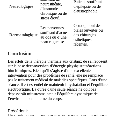
Patients souffrant
neurasthénie,
Neurologique
d'épilepsie ou de
d'insomnie
claustrophobie.
chronique ou de
stress élevé.
Ceux qui ont des
Les personnes
plaies ouvertes ou
souffrant d’acné
Dermatologique
des chirurgies
au dos ou d’une
esthétiques
peau rugueuse.
récentes.
Conclusion
Les effets de la thérapie thermale aux cristaux de sel reposent
sur la base de
conversion d'énergie physique
et
réactions
biochimiques
. Bien qu’il s’agisse d’une excellente
intervention pour des problèmes de santé, elle ne remplace
pas le traitement médical de maladies spécifiques. Lors d’une
séance, il est essentiel de maintenir l’hydratation et l’équilibre
électrolytique. La durée d'une seule séance ne doit pas
dépasser
40 minutes
maintenir l’équilibre dynamique de
l’environnement interne du corps.
Précédent:
Un guide scientifique sur ses principes, ses avantages