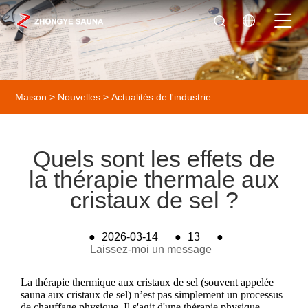
Maison
>
Nouvelles
>
Actualités de l'industrie
Quels sont les effets de
la thérapie thermale aux
cristaux de sel ?
●
2026-03-14
●
13
●
Laissez-moi un message
La thérapie thermique aux cristaux de sel (souvent appelée
sauna aux cristaux de sel) n’est pas simplement un processus
de chauffage physique. Il s'agit d'une thérapie physique