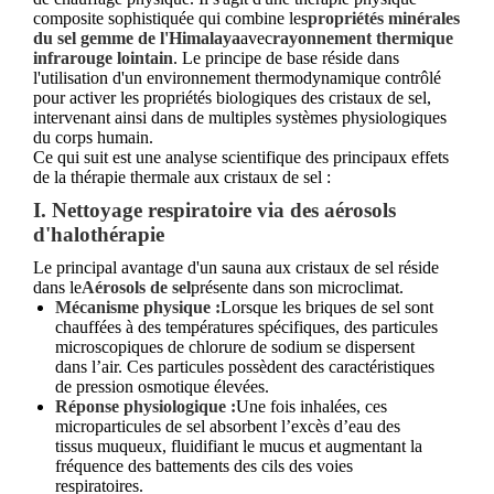
composite sophistiquée qui combine les
propriétés minérales
du sel gemme de l'Himalaya
avec
rayonnement thermique
infrarouge lointain
. Le principe de base réside dans
l'utilisation d'un environnement thermodynamique contrôlé
pour activer les propriétés biologiques des cristaux de sel,
intervenant ainsi dans de multiples systèmes physiologiques
du corps humain.
Ce qui suit est une analyse scientifique des principaux effets
de la thérapie thermale aux cristaux de sel :
I. Nettoyage respiratoire via des aérosols
d'halothérapie
Le principal avantage d'un sauna aux cristaux de sel réside
dans le
Aérosols de sel
présente dans son microclimat.
Mécanisme physique :
Lorsque les briques de sel sont
chauffées à des températures spécifiques, des particules
microscopiques de chlorure de sodium se dispersent
dans l’air. Ces particules possèdent des caractéristiques
de pression osmotique élevées.
Réponse physiologique :
Une fois inhalées, ces
microparticules de sel absorbent l’excès d’eau des
tissus muqueux, fluidifiant le mucus et augmentant la
fréquence des battements des cils des voies
respiratoires.