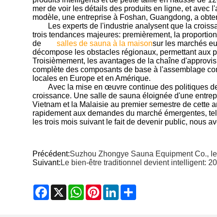
mer de voir les détails des produits en ligne, et avec l
modèle, une entreprise à Foshan, Guangdong, a obte
Les experts de l'industrie analysent que la crois
trois tendances majeures: premièrement, la proporti
de
salles de sauna à la maison
sur les marchés e
décompose les obstacles régionaux, permettant aux pet
Troisièmement, les avantages de la chaîne d'approvis
complète des composants de base à l'assemblage compl
locales en Europe et en Amérique.
Avec la mise en œuvre continue des politiques de
croissance. Une salle de sauna éloignée d'une entre
Vietnam et la Malaisie au premier semestre de cette a
rapidement aux demandes du marché émergentes, telles
les trois mois suivant le fait de devenir public, nous
Précédent:
Suzhou Zhongye Sauna Equipment Co., le 
Suivant:
Le bien-être traditionnel devient intelligent:
Facebook
X
WhatsApp
Pinterest
LinkedIn
Share