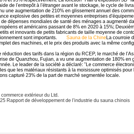
'aide de l'entrepôt à l'étranger avant le stockage, le cycle de liv
nu une augmentation de 210% en glissement annuel des command
sance explosive des petites et moyennes entreprises d'équipemen
on de dépenses mondiales de santé des ménages a augmenté dan
uropéens et américains passant de 8% en 2020 à 15%; Deuxième
its et innovants de petits fabricants de taille moyenne de cont
ionnement sont importants.
Sauna de la Chine
La courroie d
et des machines, et le prix des produits avec la même configu
 réduction des tarifs dans la région du RCEP, le marché de l'
prise de Quanzhou, Fujian, a vu une augmentation de 180% en g
nnée. Le leader de la société a déclaré: "Le commerce électron
 que les matériaux résistants à la moisissure optimisés pour 
 avons capturé 23% de la part de marché segmentée locale.
commerce extérieur du Ltd.
 2025 Rapport de développement de l'industrie du sauna chinois