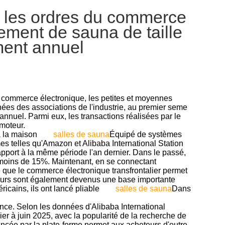
, les ordres du commerce
ement de sauna de taille
ment annuel
 commerce électronique, les petites et moyennes
ées des associations de l'industrie, au premier seme
nnuel. Parmi eux, les transactions réalisées par le
moteur.
à la maison
salles de sauna
Équipé de systèmes
mes telles qu'Amazon et Alibaba International Station
port à la même période l'an dernier. Dans le passé,
 moins de 15%. Maintenant, en se connectant
lé que le commerce électronique transfrontalier permet
ateurs sont également devenus une base importante
icains, ils ont lancé pliable
salles de sauna
Dans
ence. Selon les données d'Alibaba International
r à juin 2025, avec la popularité de la recherche de
lancée par la plate-forme permet aux acheteurs d'outre-