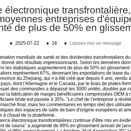
électronique transfrontalière
t moyennes entreprises d'équip
té de plus de 50% en glisse
●
2025-07-22
●
16
●
Laissez-moi un message
ation mondiale de santé et des dividendes transfrontaliers du
t donné des résultats impressionnants. Selon les dernières donn
s les statistiques augmenteront de plus de 50% en glissement a
aliers représentent 67%, devenant les exportations de base du 
ovince du Zhejiang, qui n'a été créé que depuis 4 ans, vendu 
0 pays, dont l'Allemagne et le Canada, par le biais de plates-for
suel des commandes a dépassé les 3000 unités, doubler par rap
our la fabrication de marges bénéficiaires compressées OEM à
iciaire brute est passée à 35%. "Le chef de l'entreprise a révé
e marché final, mais les commentaires en temps réel des utilis
istiques des espaces de salle de bain d'origine européens et amér
te à chaud de la plateforme.
erce électronique transfrontalières continue d'être mis en évid
nt de sauna" a augmenté de 89% en glissement annuel de janvie
 120% et 95% respectivement. La fonction "Hall d'exposition 3D" 