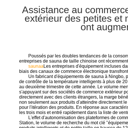
Assistance au commerce 
extérieur des petites e
ont augmen
Poussés par les doubles tendances de la consomm
entreprises de sauna de taille chinoise ont récemmen
sauna
a
Les entreprises d'équipement incluses dan
biais des canaux de commerce électronique transfront
Un fabricant d'équipements de sauna à Ningbo, pr
de contrôle de la température intelligents à plus de 2
au deuxième trimestre de cette année. Le volume men
s'appuyant sur des sociétés de commerce extérieur p
directement avec des clients étrangers, la marge bénéf
non seulement aux produits d'atteindre directement l
pour l'itération des produits. En réponse aux caractér
les trois mois et entré rapidement dans la liste de ven
L'effet d'autonomisation des plateformes de comm
Station, le volume de recherche du mot clé "équipeme
produits intelligents et de petite taille en hausse de