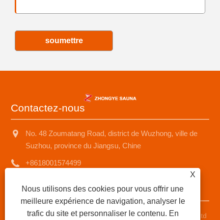
soumettre
Contactez-nous
No. 48 Zoumatang Road, district de Wuzhong, ville de
Suzhou, province du Jiangsu, Chine
+8618001574499
X
saunad688@163.com
Nous utilisons des cookies pour vous offrir une
meilleure expérience de navigation, analyser le
trafic du site et personnaliser le contenu. En
Copyright © 2025 Suzhou Zhongye Sauna Equipment Co., Ltd