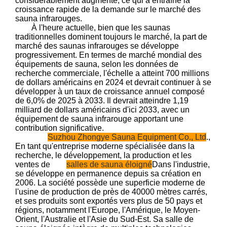
considérablement augmenté, ce qui a entraîné la
croissance rapide de la demande sur le marché des
sauna infrarouges.
À l'heure actuelle, bien que les saunas
traditionnelles dominent toujours le marché, la part de
marché des saunas infrarouges se développe
progressivement. En termes de marché mondial des
équipements de sauna, selon les données de
recherche commerciale, l'échelle a atteint 700 millions
de dollars américains en 2024 et devrait continuer à se
développer à un taux de croissance annuel composé
de 6,0% de 2025 à 2033. Il devrait atteindre 1,19
milliard de dollars américains d'ici 2033, avec un
équipement de sauna infrarouge apportant une
contribution significative.
Suzhou Zhongye Sauna Equipment Co., Ltd
.,
En tant qu'entreprise moderne spécialisée dans la
recherche, le développement, la production et les
ventes de
salles de sauna éloigné
Dans l'industrie,
se développe en permanence depuis sa création en
2006. La société possède une superficie moderne de
l'usine de production de près de 40000 mètres carrés,
et ses produits sont exportés vers plus de 50 pays et
régions, notamment l'Europe, l'Amérique, le Moyen-
Orient, l'Australie et l'Asie du Sud-Est. Sa salle de