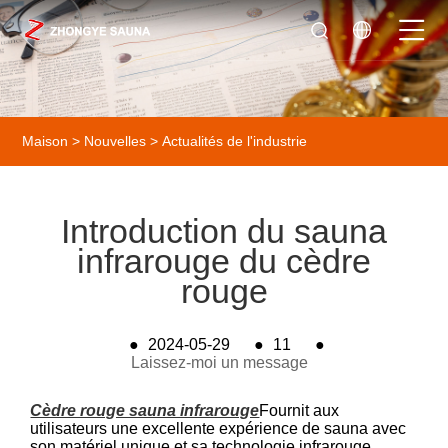
Maison
>
Nouvelles
>
Actualités de l'industrie
Introduction du sauna
infrarouge du cèdre
rouge
●
2024-05-29
●
11
●
Laissez-moi un message
Cèdre rouge sauna infrarouge
Fournit aux
utilisateurs une excellente expérience de sauna avec
son matériel unique et sa technologie infrarouge