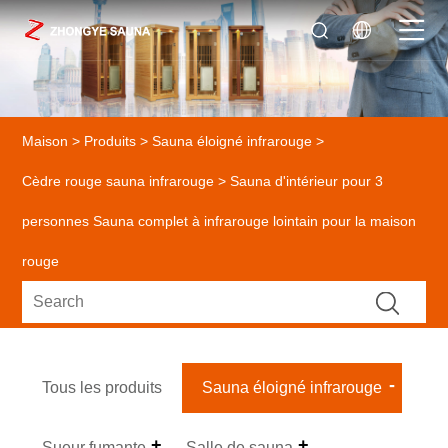
Maison
>
Produits
>
Sauna éloigné infrarouge
>
Cèdre rouge sauna infrarouge
> Sauna d'intérieur pour 3
personnes Sauna complet à infrarouge lointain pour la maison
rouge
Tous les produits
Sauna éloigné infrarouge
Sueur fumante
Salle de sauna