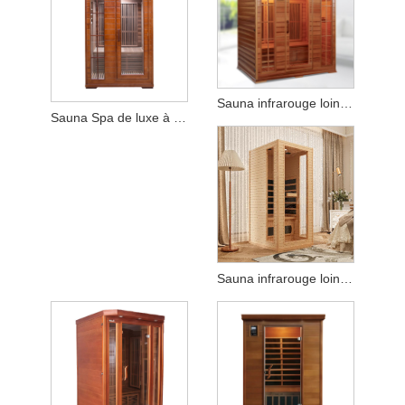
Sauna infrarouge lointain en cèdre rouge pour 3 à 4 personnes à usage domestique
Sauna Spa de luxe à infrarouge lointain pour 2/3 personnes, pruche canadienne solide
Sauna infrarouge lointain pour 1 personne