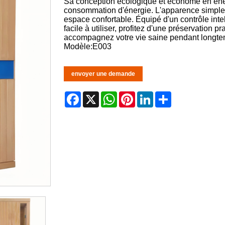
Sa conception écologique et économe en éner
consommation d'énergie. L'apparence simple 
espace confortable. Équipé d'un contrôle inte
facile à utiliser, profitez d'une préservation pr
accompagnez votre vie saine pendant longte
Modèle:E003
envoyer une demande
Facebook
X
WhatsApp
Pinterest
LinkedIn
Share