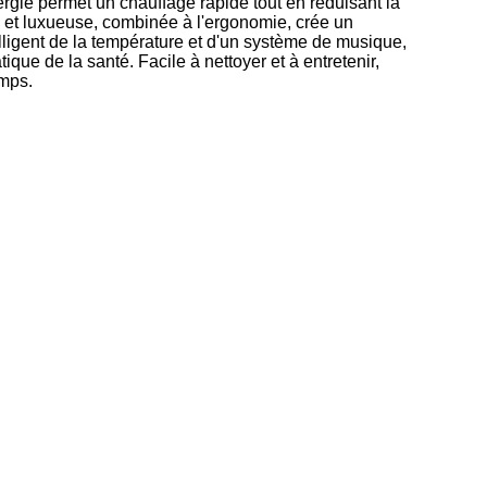
gie permet un chauffage rapide tout en réduisant la
et luxueuse, combinée à l'ergonomie, crée un
lligent de la température et d'un système de musique,
atique de la santé. Facile à nettoyer et à entretenir,
mps.