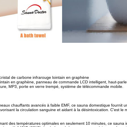
ristal de carbone infrarouge lointain en graphène
ointain en graphène, panneau de commande LCD intelligent, haut-parleu
lecture, MP3, porte en verre trempé, système de télécommande mobile.
chauffants avancés à faible EMF, ce sauna domestique fournit une ch
isant la circulation sanguine et aidant à la désintoxication. C'est le m
des températures optimales en seulement 10 minutes, ce sauna inté