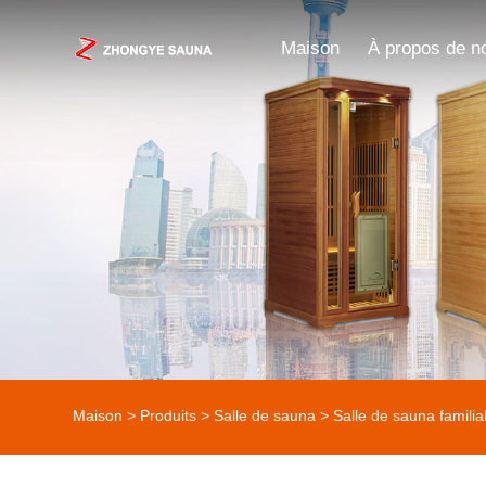
Maison
À propos de n
Maison
>
Produits
>
Salle de sauna
>
Salle de sauna familia