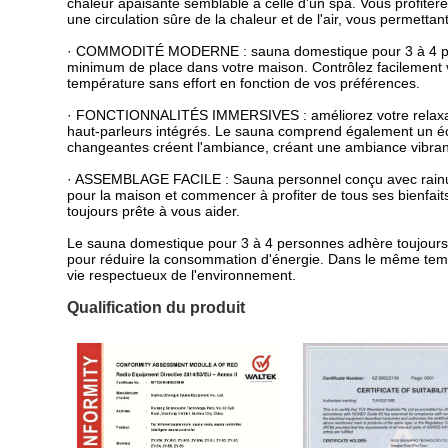
chaleur apaisante semblable à celle d'un spa. Vous profiter
une circulation sûre de la chaleur et de l'air, vous permetta
· COMMODITÉ MODERNE : sauna domestique pour 3 à 4 person
minimum de place dans votre maison. Contrôlez facilement 
température sans effort en fonction de vos préférences.
· FONCTIONNALITÉS IMMERSIVES : améliorez votre relaxation
haut-parleurs intégrés. Le sauna comprend également un é
changeantes créent l'ambiance, créant une ambiance vibran
· ASSEMBLAGE FACILE : Sauna personnel conçu avec rainure 
pour la maison et commencer à profiter de tous ses bienfait
toujours prête à vous aider.
Le sauna domestique pour 3 à 4 personnes adhère toujours
pour réduire la consommation d'énergie. Dans le même temps,
vie respectueux de l'environnement.
Qualification du produit