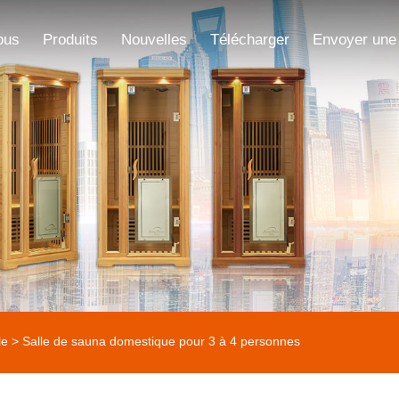
ous
Produits
Nouvelles
Télécharger
Envoyer une
le
> Salle de sauna domestique pour 3 à 4 personnes