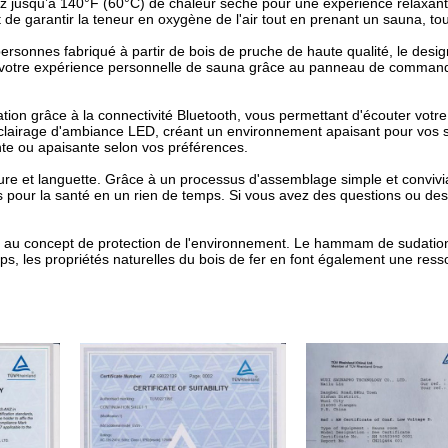
ez jusqu’à 140°F (60°C) de chaleur sèche pour une expérience relaxant
nt de garantir la teneur en oxygène de l'air tout en prenant un sauna, t
nes fabriqué à partir de bois de pruche de haute qualité, le design
votre expérience personnelle de sauna grâce au panneau de commande i
 grâce à la connectivité Bluetooth, vous permettant d'écouter votre 
clairage d'ambiance LED, créant un environnement apaisant pour vos 
te ou apaisante selon vos préférences.
et languette. Grâce à un processus d'assemblage simple et convivial
s pour la santé en un rien de temps. Si vous avez des questions ou des
 au concept de protection de l'environnement. Le hammam de sudation
 les propriétés naturelles du bois de fer en font également une resso